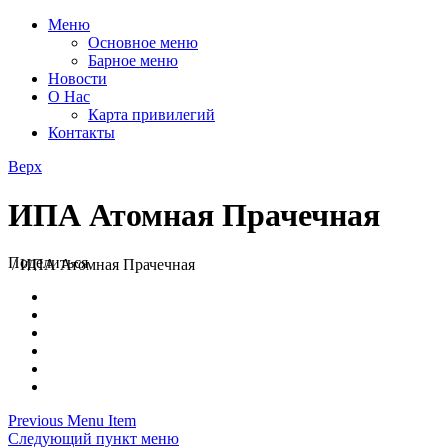
Меню
Основное меню
Барное меню
Новости
О Нас
Карта привилегий
Контакты
Верх
ИПА Атомная Прачечная
Поделиться
/
ИПА Атомная Прачечная
Previous Menu Item
Следующий пункт меню