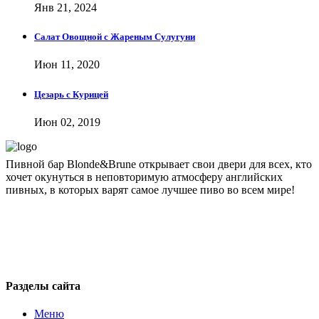
Янв 21, 2024
Салат Овощной с Жареным Сулугуни
Июн 11, 2020
Цезарь с Курицей
Июн 02, 2019
Пивной бар Blonde&Brune открывает свои двери для всех, кто
хочет окунуться в неповторимую атмосферу английских
пивных, в которых варят самое лучшее пиво во всем мире!
blondbrun@inbox.ru
+7 495 743 51 76
Москва, 1-я ул. Машиностроения, 10
Разделы сайта
Меню