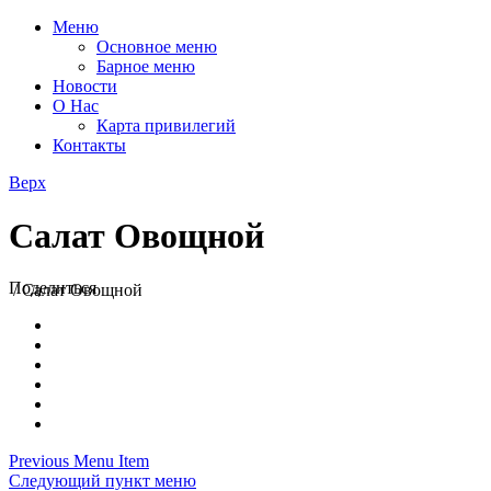
Меню
Основное меню
Барное меню
Новости
О Нас
Карта привилегий
Контакты
Верх
Салат Овощной
Поделиться
/
Салат Овощной
Previous Menu Item
Следующий пункт меню