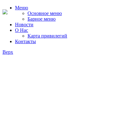
Меню
Основное меню
Барное меню
Новости
О Нас
Карта привилегий
Контакты
Верх
Blog With Featured Post
Aliquam commodo tortor nisi, nec varius mi finibus at. In nulla
libero dictum vel orci at.