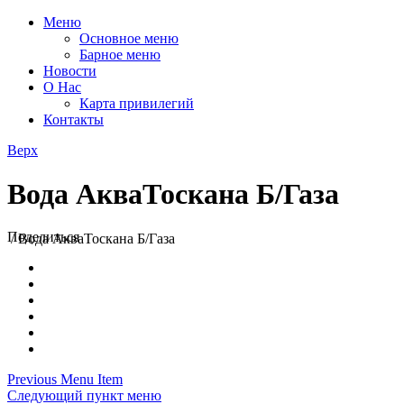
Меню
Основное меню
Барное меню
Новости
О Нас
Карта привилегий
Контакты
Верх
Вода АкваТоскана Б/Газа
Поделиться
/
Вода АкваТоскана Б/Газа
Previous Menu Item
Следующий пункт меню