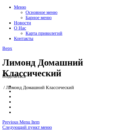
Меню
Основное меню
Барное меню
Новости
О Нас
Карта привилегий
Контакты
Верх
Лимонд Домашний
Классический
Поделиться
/
Лимонд Домашний Классический
Previous Menu Item
Следующий пункт меню