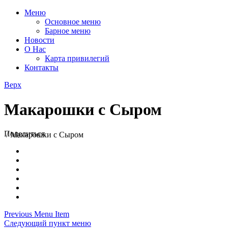
Меню
Основное меню
Барное меню
Новости
О Нас
Карта привилегий
Контакты
Верх
Макарошки с Сыром
Поделиться
/
Макарошки с Сыром
Previous Menu Item
Следующий пункт меню