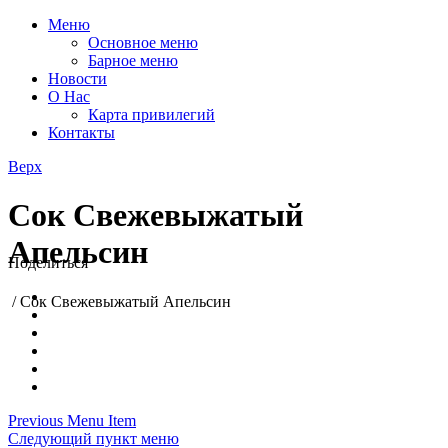
Меню
Основное меню
Барное меню
Новости
О Нас
Карта привилегий
Контакты
Верх
Сок Свежевыжатый
Апельсин
Поделиться
/
Сок Свежевыжатый Апельсин
Previous Menu Item
Следующий пункт меню