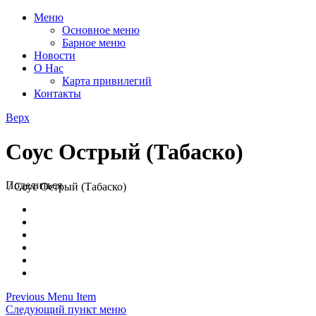
Меню
Основное меню
Барное меню
Новости
О Нас
Карта привилегий
Контакты
Верх
Соус Острый (Табаско)
Поделиться
/
Соус Острый (Табаско)
Previous Menu Item
Следующий пункт меню