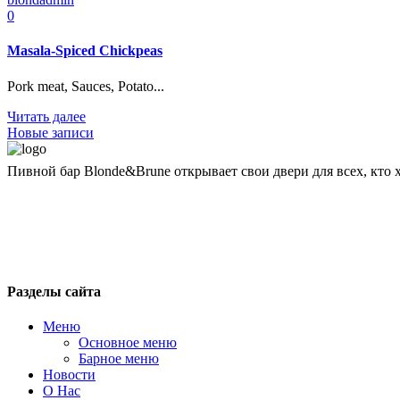
0
Masala-Spiced Chickpeas
Pork meat, Sauces, Potato...
Читать далее
Новые записи
Пивной бар Blonde&Brune открывает свои двери для всех, кто 
blondbrun@inbox.ru
+7 495 743 51 76
Москва, 1-я ул. Машиностроения, 10
Разделы сайта
Меню
Основное меню
Барное меню
Новости
О Нас