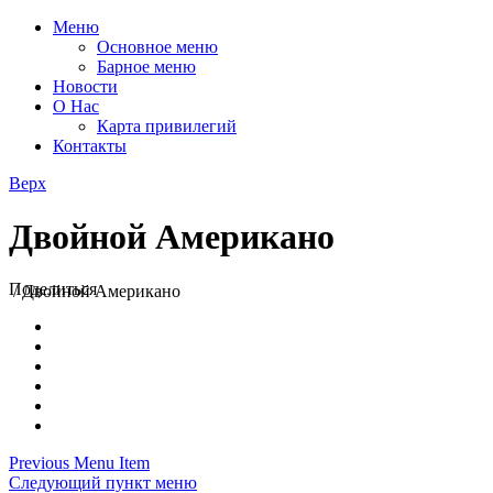
Меню
Основное меню
Барное меню
Новости
О Нас
Карта привилегий
Контакты
Верх
Двойной Американо
Поделиться
/
Двойной Американо
Previous Menu Item
Следующий пункт меню