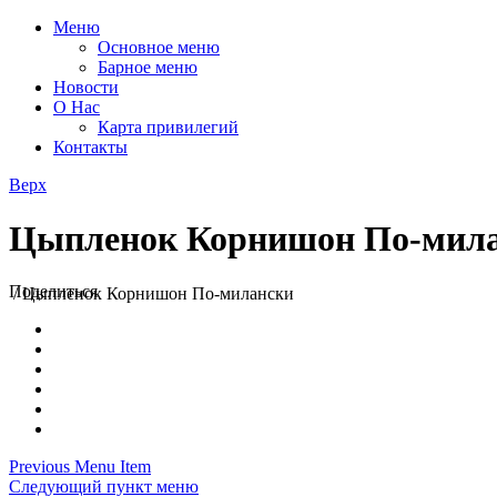
Меню
Основное меню
Барное меню
Новости
О Нас
Карта привилегий
Контакты
Верх
Цыпленок Корнишон По-мил
Поделиться
/
Цыпленок Корнишон По-милански
Previous Menu Item
Следующий пункт меню