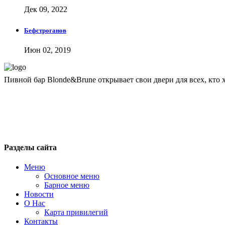
Дек 09, 2022
Бефстроганов
Июн 02, 2019
Пивной бар Blonde&Brune открывает свои двери для всех, кто 
blondbrun@inbox.ru
+7 495 743 51 76
Москва, 1-я ул. Машиностроения, 10
Разделы сайта
Меню
Основное меню
Барное меню
Новости
О Нас
Карта привилегий
Контакты